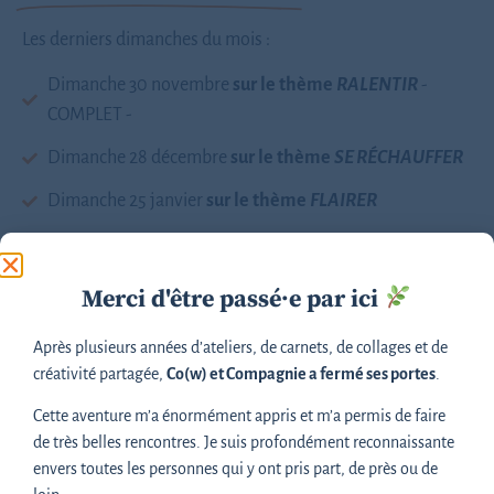
Les derniers dimanches du mois :
Dimanche 30 novembre
sur le thème
RALENTIR
-
COMPLET -
Dimanche 28 décembre
sur le thème
SE RÉCHAUFFER
Dimanche 25 janvier
sur le thème
FLAIRER
Dimanche 22 février
sur le thème
OSER
Merci d'être passé·e par ici
De 17h à 18h30
En ligne, sur Zoom
Après plusieurs années d’ateliers, de carnets, de collages et de
créativité partagée,
Co(w) et Compagnie a fermé ses portes
.
Groupe limité (3 à 8 personnes) pour préserver l’intimité
et la qualité des échanges
Cette aventure m’a énormément appris et m’a permis de faire
de très belles rencontres. Je suis profondément reconnaissante
En cas de nombre insuffisant (moins de 3 participant·es), une
envers toutes les personnes qui y ont pris part, de près ou de
autre formule vous sera proposée.