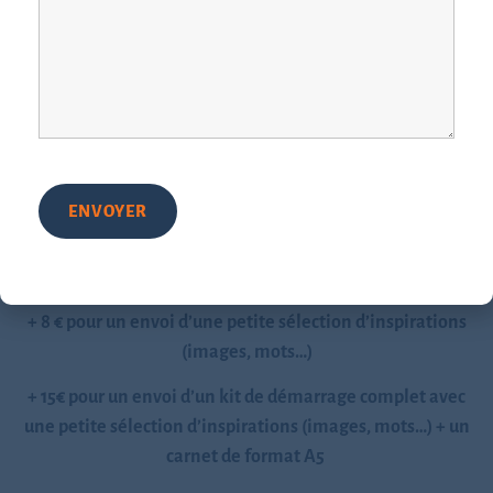
60
€
Tarif TTC (TVA non applicable) pour
toute la saison d’hiver
– Décembre/Janvier/Février (3 séances de 1h30)
Paiement sécurisé en ligne ou par virement (après confirmation
de l’inscription)
En option (facultatif) :
+ 8 € pour un envoi d’une petite sélection d’inspirations
(images, mots…)
+ 15€ pour un envoi d’un kit de démarrage complet avec
une petite sélection d’inspirations (images, mots…) + un
carnet de format A5