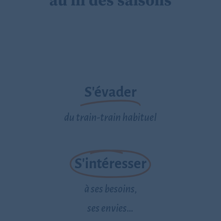
au fil des saisons
S'évader
du train-train habituel
S'intéresser
à ses besoins,
ses envies…