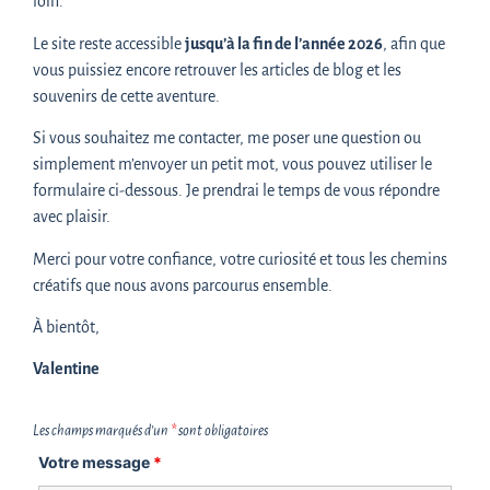
loin.
Le site reste accessible
jusqu’à la fin de l’année 2026
, afin que
→ Vous pouvez choisir de participer à
une seule séance
ou
vous puissiez encore retrouver les articles de blog et les
de vous engager
sur le cycle complet
, selon vos envies et
souvenirs de cette aventure.
disponibilités.
Si vous souhaitez me contacter, me poser une question ou
simplement m’envoyer un petit mot, vous pouvez utiliser le
S’inscrire sur toute la saison permet une continuité
formulaire ci-dessous. Je prendrai le temps de vous répondre
bénéfique (et un tarif allégé) mais vous restez libre de votre
avec plaisir.
rythme !
Merci pour votre confiance, votre curiosité et tous les chemins
Tarifs :
créatifs que nous avons parcourus ensemble.
25
€
À bientôt,
Valentine
Tarif TTC (TVA non applicable) pour
1 séance de 1h30
Les champs marqués d’un
*
sont obligatoires
Votre message
*
OU