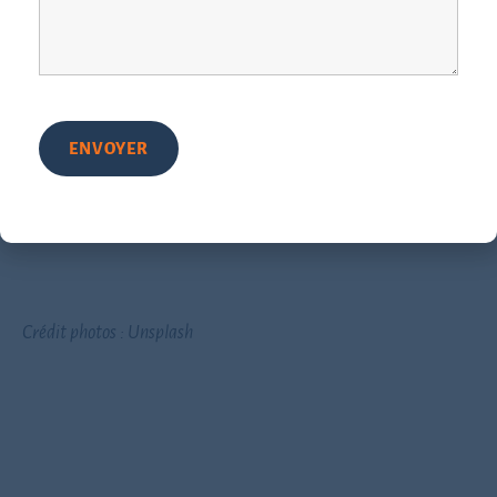
l’écriture pour mettre des mots,
le dessin pour donner forme (et couleurs) à ce qui
nous traverse.
À vous de choisir votre porte d’entrée… ou de toutes les
explorer, selon vos envies et vos besoins du moment.
Crédit photos : Unsplash