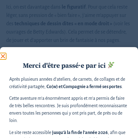
Ici, on est davantage dans
le figuratif
. Pour que cela reste
léger, sans pression de « bien faire », j’aime m’appuyer sur
des
techniques de dessin dites « en mode droit »
(voir les
ouvrages de Betty Edwards). Cela permet de se détendre,
de jouer et d’apporter un brin de fantaisie à nos pages.
Merci d'être passé·e par ici
Stop
à la performance !
Après plusieurs années d’ateliers, de carnets, de collages et de
créativité partagée,
Co(w) et Compagnie a fermé ses portes
.
Beaucoup de personnes n’osent pas se lancer parce qu’elles
pensent « je ne sais pas dessiner ».
Cette aventure m’a énormément appris et m’a permis de faire
de très belles rencontres. Je suis profondément reconnaissante
Je le dis et le répète :
dans un carnet, on ne cherche pas à
envers toutes les personnes qui y ont pris part, de près ou de
devenir Léonard de Vinci !
loin.
Ici, le dessin n’est pas un examen à réussir mais
une
Le site reste accessible
jusqu’à la fin de l’année 2026
, afin que
expérience à vivre
.