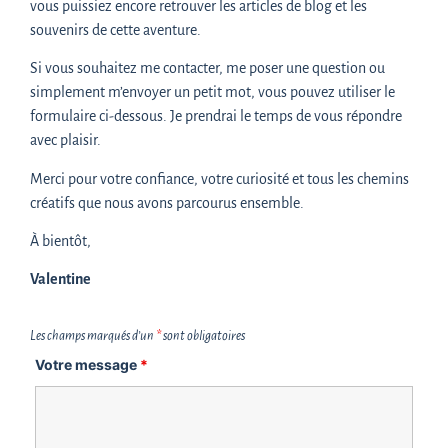
vous puissiez encore retrouver les articles de blog et les
Bien sûr, si l’on souhaite progresser sur la technique
souvenirs de cette aventure.
(perspective, ombre, composition…), il existe d’excellents
Si vous souhaitez me contacter, me poser une question ou
cours de dessin. Mais ce n’est pas le sujet ici : l’essentiel est
simplement m’envoyer un petit mot, vous pouvez utiliser le
de
s’autoriser
, de laisser apparaître sur le papier ce qui
formulaire ci-dessous. Je prendrai le temps de vous répondre
vient,
sans attente ni jugement
… et souvent, de belles
avec plaisir.
surprises émergent !
Merci pour votre confiance, votre curiosité et tous les chemins
créatifs que nous avons parcourus ensemble.
À bientôt,
Conclusion
Valentine
Les champs marqués d’un
*
sont obligatoires
Le dessin, comme le collage ou l’écriture, peut devenir un
Votre message
*
formidable outil d’expression dans un carnet.
Chaque médium ouvre une porte différente :
le collage pour jouer avec les images,