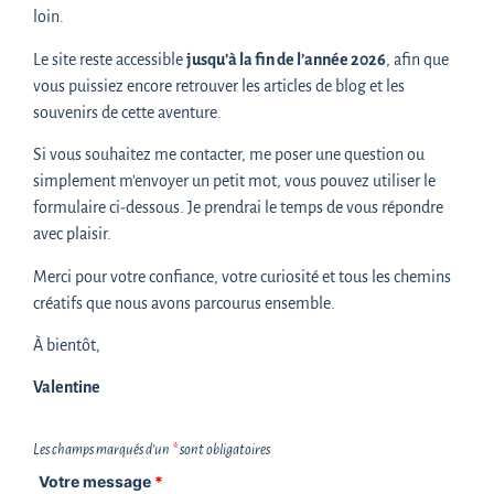
différentes tailles, collez un prospectus récupéré ici
loin.
ou là…
Le site reste accessible
jusqu’à la fin de l’année 2026
, afin que
vous puissiez encore retrouver les articles de blog et les
Vous n’êtes pas plus inspiré·e que ça ? Vous pouvez (re)lire
souvenirs de cette aventure.
l’été dans un carnet
pour vous aider à démarrer !
Si vous souhaitez me contacter, me poser une question ou
simplement m’envoyer un petit mot, vous pouvez utiliser le
formulaire ci-dessous. Je prendrai le temps de vous répondre
Laissez-vous guider…
avec plaisir.
Toujours bloqué·e ? Il peut arriver qu’à certaines périodes,
Merci pour votre confiance, votre curiosité et tous les chemins
ces conseils soient insuffisants pour vous insuffler l’élan
créatifs que nous avons parcourus ensemble.
nécessaire pour vous exprimer dans un carnet.
À bientôt,
Je ne peux alors que vous inviter à suivre, à tester, à
Valentine
explorer les inspirations auxquels vous avez accès dans
la
Newsletter du samedi matin
(vous pouvez vous inscrire
Les champs marqués d’un
*
sont obligatoires
juste-là en dessous)
!
Votre message
*