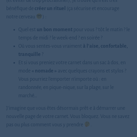
(et éviter de trop procrastiner), je trouve qu’il est très
bénéfique de
créer un rituel
(ça sécurise et encourage
notre cerveau
) :
Quel est
un bon moment
pour vous ? tôt le matin ? le
temps de midi ? le week-end ? en soirée ?
Où vous sentes-vous vraiment
à l’aise, confortable,
tranquille
?
Et si vous preniez votre carnet dans un sac à dos, en
mode
« nomade »
avec quelques crayons et stylos ?
Vous pourriez l’emporter n’importe où : en
randonnée, en pique-nique, sur la plage, sur le
marché…
J’imagine que vous êtes désormais prêt·e à démarrer une
nouvelle page de votre carnet. Vous bloquez. Vous ne savez
pas ou plus comment vous y prendre
.