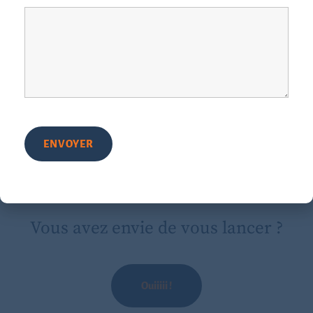
Cela dit, parfois, rien de tel que de s’appuyer sur quelqu’un
pour se laisser guider : je suis là pour vous accompagner
. Les périodes de « vacances » peuvent aussi être l’occasion
pour vous de
mettre à plat
et de
prendre du recul
sur
certaines choses, de la sphère professionnelle et pas
uniquement…
Les accompagnements individuels apportent de
belles
sources d’explorations pour l’été
!
Vous avez envie de vous lancer ?
Ouiiiii !