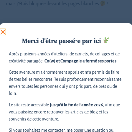
mais j’étais bloquée devant les pages blanches
!
après l’École Vétérinaire…
Merci d'être passé·e par ici
Puis, j’ai été diplômée et je suis devenue vétérinaire
« rurale » puis vétérinaire dite « mixte » (grosso modo, je
Après plusieurs années d’ateliers, de carnets, de collages et de
soignais tous les animaux). A cette période,
j’avais
créativité partagée,
Co(w) et Compagnie a fermé ses portes
.
toujours un carnet dans la voiture (et dans la blouse !)
Cette aventure m’a énormément appris et m’a permis de faire
pour noter notamment les traitements et les actes que je
de très belles rencontres. Je suis profondément reconnaissante
réalisais, pour les facturer par la suite.
envers toutes les personnes qui y ont pris part, de près ou de
loin.
Là encore,
une utilisation très concrète du carnet
, comme
un soutien à mon cerveau
.
Le site reste accessible
jusqu’à la fin de l’année 2026
, afin que
vous puissiez encore retrouver les articles de blog et les
J’ai aussi, à cette période là, eu l’idée de
raconter dans mon
souvenirs de cette aventure.
carnet les grandes étapes de ma vie professionnelle,
Si vous souhaitez me contacter, me poser une question ou